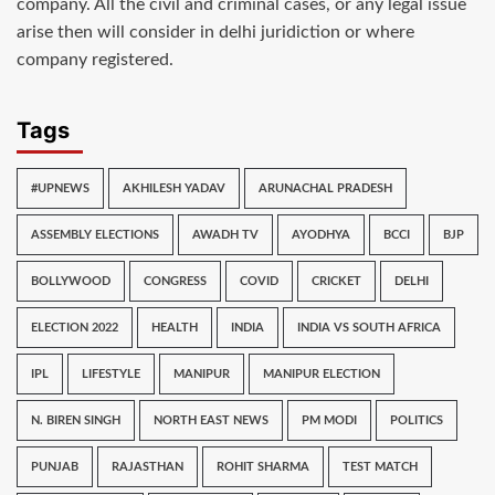
company. All the civil and criminal cases, or any legal issue
arise then will consider in delhi juridiction or where
company registered.
Tags
#UPNEWS
AKHILESH YADAV
ARUNACHAL PRADESH
ASSEMBLY ELECTIONS
AWADH TV
AYODHYA
BCCI
BJP
BOLLYWOOD
CONGRESS
COVID
CRICKET
DELHI
ELECTION 2022
HEALTH
INDIA
INDIA VS SOUTH AFRICA
IPL
LIFESTYLE
MANIPUR
MANIPUR ELECTION
N. BIREN SINGH
NORTH EAST NEWS
PM MODI
POLITICS
PUNJAB
RAJASTHAN
ROHIT SHARMA
TEST MATCH