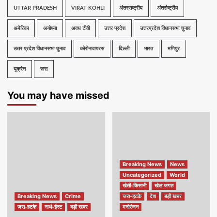
UTTAR PRADESH
VIRAT KOHLI
अंतरराष्ट्रीय
अंतर्राष्ट्रीय
अमेरिका
अयोध्या
अवध टीवी
उत्तर प्रदेश
उत्तरप्रदेश विधानसभा चुनाव
उत्तर प्रदेश विधानसभा चुनाव
कोरोनावायरस
दिल्ली
भारत
मणिपुर
यूक्रेन
रूस
You may have missed
Breaking News
News
Uncategorized
World
खेती-किसानी
खेल जगत
Breaking News
Crime
जरा-हटके
देश
बड़ी खबर
जरा-हटके
नार्थ-ईस्ट
बड़ी खबर
मनोरंजन