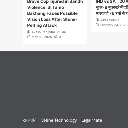
Brave Cop Injured in Bandh
IND vs SA T20 
Violence: SI Tamo
सुपर-8 मुकाबले में दक
Bakhang Faces Possible
भारत को 76 रनों से ह
Vision Loss After Stone-
Vikas Shukla
Pelting Attack
February 23, 2026
Akash Rabindra Shukla
May 16, 2026
0
राजनीति
3Nine Technology
LegalMate