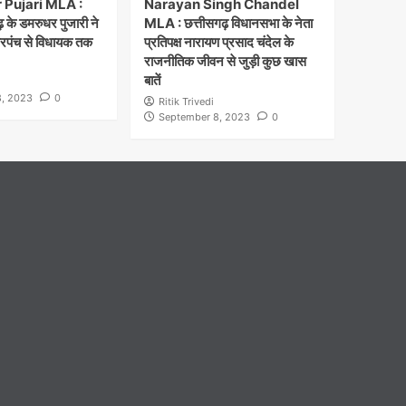
Pujari MLA :
Narayan Singh Chandel
 के डमरुधर पुजारी ने
MLA : छत्तीसगढ़ विधानसभा के नेता
सरपंच से विधायक तक
प्रतिपक्ष नारायण प्रसाद चंदेल के
राजनीतिक जीवन से जुड़ी कुछ खास
बातें
, 2023
0
Ritik Trivedi
September 8, 2023
0