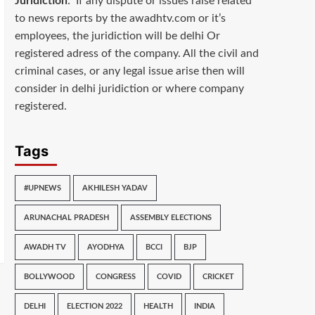
Juridiction
: If any dispute or issues raise related
to news reports by the awadhtv.com or it’s
employees, the juridiction will be delhi Or
registered adress of the company. All the civil and
criminal cases, or any legal issue arise then will
consider in delhi juridiction or where company
registered.
Tags
#UPNEWS
AKHILESH YADAV
ARUNACHAL PRADESH
ASSEMBLY ELECTIONS
AWADH TV
AYODHYA
BCCI
BJP
BOLLYWOOD
CONGRESS
COVID
CRICKET
DELHI
ELECTION 2022
HEALTH
INDIA