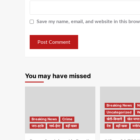
Save my name, email, and website in this brow
You may have missed
Breaking News
N
Uncategorized
W
Breaking News
Crime
खेती-किसानी
खेल जगत
जरा-हटके
नार्थ-ईस्ट
बड़ी खबर
देश
बड़ी खबर
मनोरं