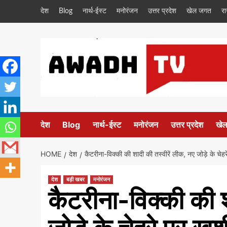
Skip
देश
Blog
नार्थ-ईस्ट
मनोरंजन
उत्तर प्रदेश
खेल जगत
र
to
content
देश
Blog
नार्थ-ईस्ट
मनोरंजन
उत्तर प्रदेश
खे
HOME
देश
कैटरीना-विक्की की शादी की तस्वीरें लीक, नए जोड़े के चेह
देश
बड़ी खबर
मनोरंजन
कैटरीना-विक्की की श