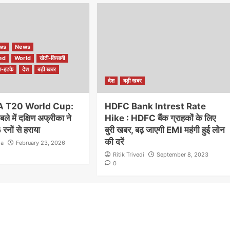
ews
News
ed
World
खेती-किसानी
ा-हटके
देश
बड़ी खबर
देश
बड़ी खबर
A T20 World Cup:
HDFC Bank Intrest Rate
ले में दक्षिण अफ्रीका ने
Hike : HDFC बैंक ग्राहकों के लिए
रनों से हराया
बुरी खबर, बढ़ जाएगी EMI महंगी हुई लोन
की दरें
la
February 23, 2026
Ritik Trivedi
September 8, 2023
0