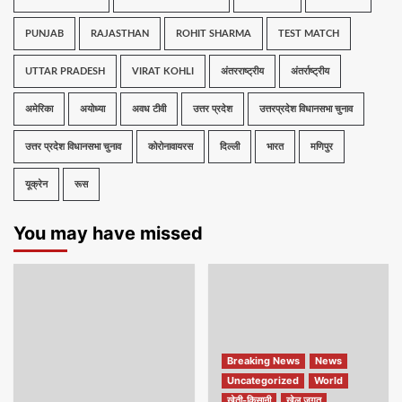
PUNJAB
RAJASTHAN
ROHIT SHARMA
TEST MATCH
UTTAR PRADESH
VIRAT KOHLI
अंतरराष्ट्रीय
अंतर्राष्ट्रीय
अमेरिका
अयोध्या
अवध टीवी
उत्तर प्रदेश
उत्तरप्रदेश विधानसभा चुनाव
उत्तर प्रदेश विधानसभा चुनाव
कोरोनावायरस
दिल्ली
भारत
मणिपुर
यूक्रेन
रूस
You may have missed
Breaking News
News
Uncategorized
World
खेती-किसानी
खेल जगत