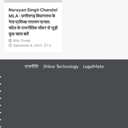
Narayan Singh Chandel
MLA : छत्तीसगढ़ विधानसभा के
नेता प्रतिपक्ष नारायण प्रसाद
चंदेल के राजनीतिक जीवन से जुड़ी
कुछ खास बातें
Ritik Trivedi
September 8, 2023
0
राजनीति
3Nine Technology
LegalMate
404
Page
About
Me
About
Us
Blog
Blog
Blog
Contact
Contact