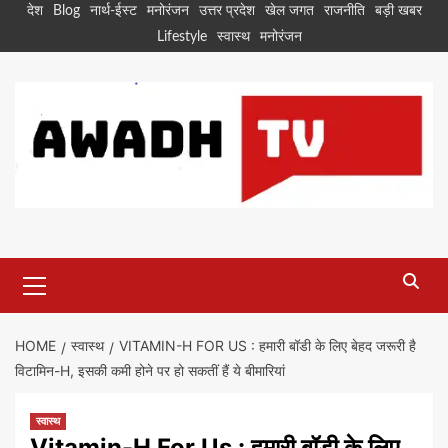
Skip
देश
Blog
नार्थ-ईस्ट
मनोरंजन
उत्तर प्रदेश
खेल जगत
राजनीति
बड़ी खबर
to
Lifestyle
स्वास्थ
मनोरंजन
content
Primary
Menu
HOME
स्वास्थ
VITAMIN-H FOR US : हमारी बॉडी के लिए बेहद जरूरी है
विटामिन-H, इसकी कमी होने पर हो सकतीं हैं ये बीमारियां
स्वास्थ
Vitamin-H For Us : हमारी बॉडी के लिए