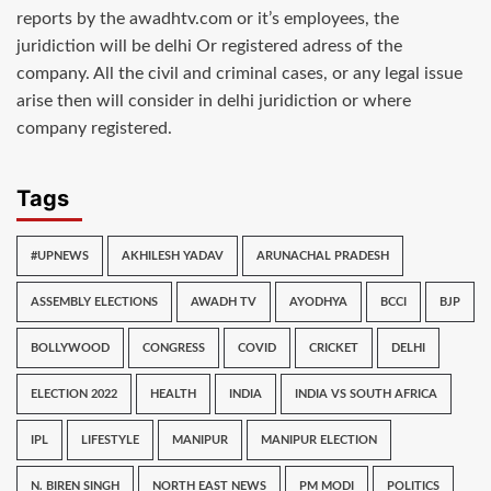
reports by the awadhtv.com or it’s employees, the
juridiction will be delhi Or registered adress of the
company. All the civil and criminal cases, or any legal issue
arise then will consider in delhi juridiction or where
company registered.
Tags
#UPNEWS
AKHILESH YADAV
ARUNACHAL PRADESH
ASSEMBLY ELECTIONS
AWADH TV
AYODHYA
BCCI
BJP
BOLLYWOOD
CONGRESS
COVID
CRICKET
DELHI
ELECTION 2022
HEALTH
INDIA
INDIA VS SOUTH AFRICA
IPL
LIFESTYLE
MANIPUR
MANIPUR ELECTION
N. BIREN SINGH
NORTH EAST NEWS
PM MODI
POLITICS