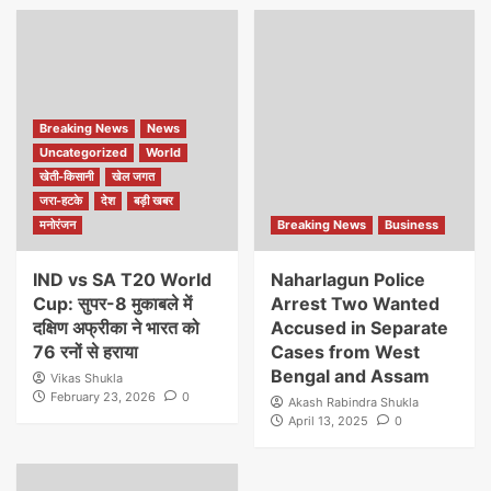
Breaking News
News
Uncategorized
World
खेती-किसानी
खेल जगत
जरा-हटके
देश
बड़ी खबर
मनोरंजन
Breaking News
Business
IND vs SA T20 World
Naharlagun Police
Cup: सुपर-8 मुकाबले में
Arrest Two Wanted
दक्षिण अफ्रीका ने भारत को
Accused in Separate
76 रनों से हराया
Cases from West
Bengal and Assam
Vikas Shukla
February 23, 2026
0
Akash Rabindra Shukla
April 13, 2025
0