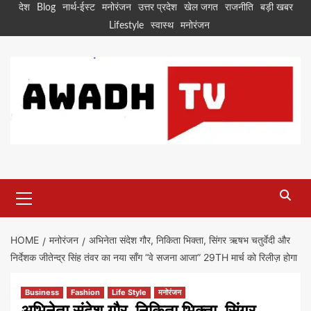
Skip
देश
Blog
नार्थ-ईस्ट
मनोरंजन
उत्तर प्रदेश
खेल जगत
राजनीति
बड़ी खबर
to
Lifestyle
स्वास्थ
मनोरंजन
content
Primary
Menu
HOME
मनोरंजन
अभिनेता संदेश गौर, निकिता भिक्ता, सिंगर ऋषभ चतुर्वेदी और
निर्देशक जीतेन्द्र सिंह तंवर का नया सॉंग “वे सजना आजा” 29TH मार्च को रिलीज़ होगा
Business
Fashion
Life Style
मनोरंजन
अभिनेता संदेश गौर, निकिता भिक्ता, सिंगर