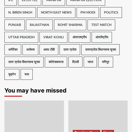
IPL
LIFESTYLE
MANIPUR
MANIPUR ELECTION
N. BIREN SINGH
NORTH EAST NEWS
PM MODI
POLITICS
PUNJAB
RAJASTHAN
ROHIT SHARMA
TEST MATCH
UTTAR PRADESH
VIRAT KOHLI
अंतरराष्ट्रीय
अंतर्राष्ट्रीय
अमेरिका
अयोध्या
अवध टीवी
उत्तर प्रदेश
उत्तरप्रदेश विधानसभा चुनाव
उत्तर प्रदेश विधानसभा चुनाव
कोरोनावायरस
दिल्ली
भारत
मणिपुर
यूक्रेन
रूस
You may have missed