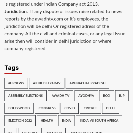
is registered under Indian Company act 2013.
Juridiction
: If any dispute or issues raise related to news
reports by the awadhtv.com or it’s employees, the
juridiction will be delhi Or registered adress of the
company. All the civil and criminal cases, or any legal issue
arise then will consider in delhi juridiction or where
company registered.
Tags
#UPNEWS
AKHILESH YADAV
ARUNACHAL PRADESH
ASSEMBLY ELECTIONS
AWADH TV
AYODHYA
BCCI
BJP
BOLLYWOOD
CONGRESS
COVID
CRICKET
DELHI
ELECTION 2022
HEALTH
INDIA
INDIA VS SOUTH AFRICA