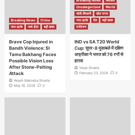
Breaking News
News
Uncategorized
World
खेती-किसानी
खेल जगत
Breaking News
Crime
जरा-हटके
देश
बड़ी खबर
जरा-हटके
नार्थ-ईस्ट
बड़ी खबर
मनोरंजन
Brave Cop Injured in
IND vs SA T20 World
Bandh Violence: SI
Cup: सुपर-8 मुकाबले में दक्षिण
Tamo Bakhang Faces
अफ्रीका ने भारत को 76 रनों से
Possible Vision Loss
हराया
After Stone-Pelting
Vikas Shukla
Attack
February 23, 2026
0
Akash Rabindra Shukla
May 16, 2026
0