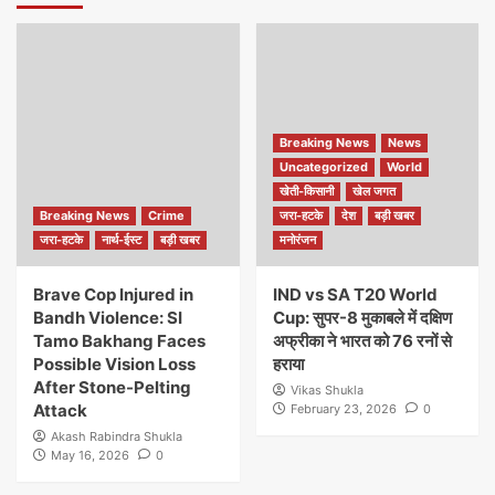
Breaking News
News
Uncategorized
World
खेती-किसानी
खेल जगत
Breaking News
Crime
जरा-हटके
देश
बड़ी खबर
जरा-हटके
नार्थ-ईस्ट
बड़ी खबर
मनोरंजन
Brave Cop Injured in
IND vs SA T20 World
Bandh Violence: SI
Cup: सुपर-8 मुकाबले में दक्षिण
Tamo Bakhang Faces
अफ्रीका ने भारत को 76 रनों से
Possible Vision Loss
हराया
After Stone-Pelting
Vikas Shukla
Attack
February 23, 2026
0
Akash Rabindra Shukla
May 16, 2026
0