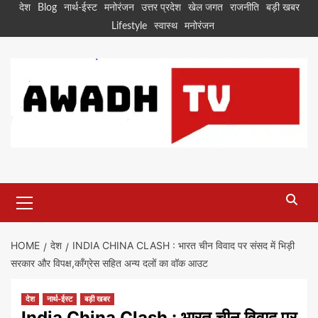
Skip
देश
Blog
नार्थ-ईस्ट
मनोरंजन
उत्तर प्रदेश
खेल जगत
राजनीति
बड़ी खबर
to
Lifestyle
स्वास्थ
मनोरंजन
content
Primary
Menu
HOME
देश
INDIA CHINA CLASH : भारत चीन विवाद पर संसद में भिड़ी
सरकार और विपक्ष,कॉंग्रेस सहित अन्य दलों का वॉक आउट
देश
नार्थ-ईस्ट
बड़ी खबर
India China Clash : भारत चीन विवाद पर