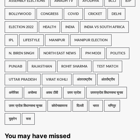
ASSEMBLY ELECTIONS
AWADH TV
AYODHYA
BCCI
BJP
BOLLYWOOD
CONGRESS
COVID
CRICKET
DELHI
ELECTION 2022
HEALTH
INDIA
INDIA VS SOUTH AFRICA
IPL
LIFESTYLE
MANIPUR
MANIPUR ELECTION
N. BIREN SINGH
NORTH EAST NEWS
PM MODI
POLITICS
PUNJAB
RAJASTHAN
ROHIT SHARMA
TEST MATCH
UTTAR PRADESH
VIRAT KOHLI
अंतरराष्ट्रीय
अंतर्राष्ट्रीय
अमेरिका
अयोध्या
अवध टीवी
उत्तर प्रदेश
उत्तरप्रदेश विधानसभा चुनाव
उत्तर प्रदेश विधानसभा चुनाव
कोरोनावायरस
दिल्ली
भारत
मणिपुर
यूक्रेन
रूस
You may have missed