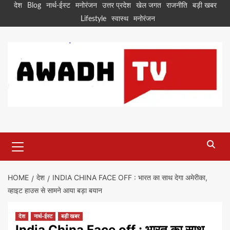
Skip
देश
Blog
नार्थ-ईस्ट
मनोरंजन
उत्तर प्रदेश
खेल जगत
राजनीति
बड़ी खबर
to
Lifestyle
स्वास्थ
मनोरंजन
content
Primary
Menu
HOME
देश
INDIA CHINA FACE OFF : भारत का साथ देगा अमेरीका,
व्हाइट हाउस से सामने आया बड़ा बयान
देश
नार्थ-ईस्ट
बड़ी खबर
India China Face off : भारत का साथ