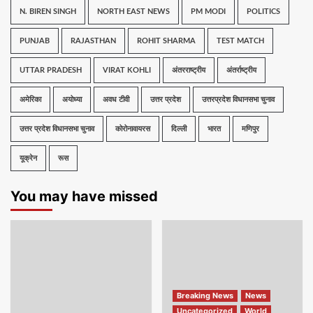
N. BIREN SINGH
NORTH EAST NEWS
PM MODI
POLITICS
PUNJAB
RAJASTHAN
ROHIT SHARMA
TEST MATCH
UTTAR PRADESH
VIRAT KOHLI
अंतरराष्ट्रीय
अंतर्राष्ट्रीय
अमेरिका
अयोध्या
अवध टीवी
उत्तर प्रदेश
उत्तरप्रदेश विधानसभा चुनाव
उत्तर प्रदेश विधानसभा चुनाव
कोरोनावायरस
दिल्ली
भारत
मणिपुर
यूक्रेन
रूस
You may have missed
Breaking News
News
Uncategorized
World