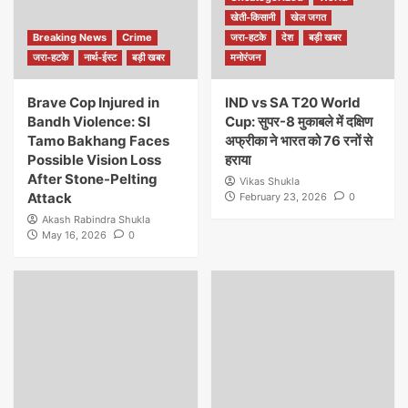
खेती-किसानी
खेल जगत
Breaking News
Crime
जरा-हटके
देश
बड़ी खबर
जरा-हटके
नार्थ-ईस्ट
बड़ी खबर
मनोरंजन
Brave Cop Injured in
IND vs SA T20 World
Bandh Violence: SI
Cup: सुपर-8 मुकाबले में दक्षिण
Tamo Bakhang Faces
अफ्रीका ने भारत को 76 रनों से
Possible Vision Loss
हराया
After Stone-Pelting
Vikas Shukla
Attack
February 23, 2026
0
Akash Rabindra Shukla
May 16, 2026
0