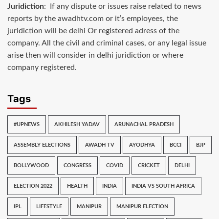
Juridiction
: If any dispute or issues raise related to news
reports by the awadhtv.com or it’s employees, the
juridiction will be delhi Or registered adress of the
company. All the civil and criminal cases, or any legal issue
arise then will consider in delhi juridiction or where
company registered.
Tags
#UPNEWS
AKHILESH YADAV
ARUNACHAL PRADESH
ASSEMBLY ELECTIONS
AWADH TV
AYODHYA
BCCI
BJP
BOLLYWOOD
CONGRESS
COVID
CRICKET
DELHI
ELECTION 2022
HEALTH
INDIA
INDIA VS SOUTH AFRICA
IPL
LIFESTYLE
MANIPUR
MANIPUR ELECTION