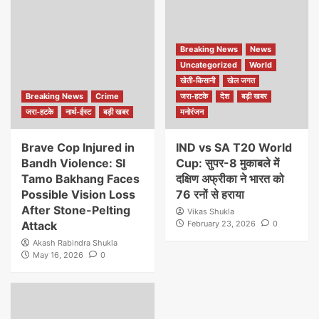
Breaking News
News
Uncategorized
World
खेती-किसानी
खेल जगत
Breaking News
Crime
जरा-हटके
देश
बड़ी खबर
जरा-हटके
नार्थ-ईस्ट
बड़ी खबर
मनोरंजन
Brave Cop Injured in
IND vs SA T20 World
Bandh Violence: SI
Cup: सुपर-8 मुकाबले में
Tamo Bakhang Faces
दक्षिण अफ्रीका ने भारत को
Possible Vision Loss
76 रनों से हराया
After Stone-Pelting
Vikas Shukla
Attack
February 23, 2026
0
Akash Rabindra Shukla
May 16, 2026
0