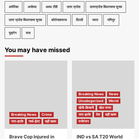
अमेरिका
अयोध्या
अवध टीवी
उत्तर प्रदेश
उत्तरप्रदेश विधानसभा चुनाव
उत्तर प्रदेश विधानसभा चुनाव
कोरोनावायरस
दिल्ली
भारत
मणिपुर
यूक्रेन
रूस
You may have missed
Breaking News
News
Uncategorized
World
खेती-किसानी
खेल जगत
Breaking News
Crime
जरा-हटके
देश
बड़ी खबर
जरा-हटके
नार्थ-ईस्ट
बड़ी खबर
मनोरंजन
Brave Cop Injured in
IND vs SA T20 World