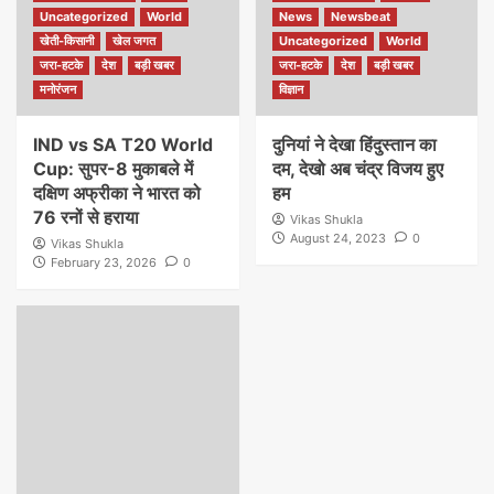
Uncategorized
World
News
Newsbeat
खेती-किसानी
खेल जगत
Uncategorized
World
जरा-हटके
देश
बड़ी खबर
जरा-हटके
देश
बड़ी खबर
मनोरंजन
विज्ञान
IND vs SA T20 World
दुनियां ने देखा हिंदुस्तान का
Cup: सुपर-8 मुकाबले में
दम, देखो अब चंद्र विजय हुए
दक्षिण अफ्रीका ने भारत को
हम
76 रनों से हराया
Vikas Shukla
August 24, 2023
0
Vikas Shukla
February 23, 2026
0