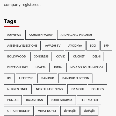
company registered.
Tags
#UPNEWS
AKHILESH YADAV
ARUNACHAL PRADESH
ASSEMBLY ELECTIONS
AWADH TV
AYODHYA
BCCI
BJP
BOLLYWOOD
CONGRESS
COVID
CRICKET
DELHI
ELECTION 2022
HEALTH
INDIA
INDIA VS SOUTH AFRICA
IPL
LIFESTYLE
MANIPUR
MANIPUR ELECTION
N. BIREN SINGH
NORTH EAST NEWS
PM MODI
POLITICS
PUNJAB
RAJASTHAN
ROHIT SHARMA
TEST MATCH
UTTAR PRADESH
VIRAT KOHLI
अंतरराष्ट्रीय
अंतर्राष्ट्रीय