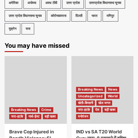
अमेरिका
अयोध्या
अवध टीवी
उत्तर प्रदेश
उत्तरप्रदेश विधानसभा चुनाव
उत्तर प्रदेश विधानसभा चुनाव
कोरोनावायरस
दिल्ली
भारत
मणिपुर
यूक्रेन
रूस
You may have missed
Breaking News
News
Uncategorized
World
खेती-किसानी
खेल जगत
Breaking News
Crime
जरा-हटके
देश
बड़ी खबर
जरा-हटके
नार्थ-ईस्ट
बड़ी खबर
मनोरंजन
Brave Cop Injured in
IND vs SA T20 World