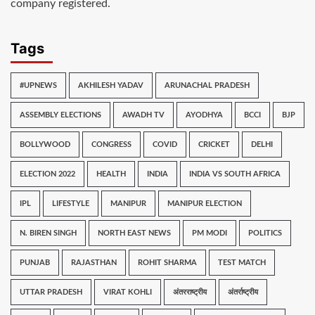
company registered.
Tags
#UPNEWS
AKHILESH YADAV
ARUNACHAL PRADESH
ASSEMBLY ELECTIONS
AWADH TV
AYODHYA
BCCI
BJP
BOLLYWOOD
CONGRESS
COVID
CRICKET
DELHI
ELECTION 2022
HEALTH
INDIA
INDIA VS SOUTH AFRICA
IPL
LIFESTYLE
MANIPUR
MANIPUR ELECTION
N. BIREN SINGH
NORTH EAST NEWS
PM MODI
POLITICS
PUNJAB
RAJASTHAN
ROHIT SHARMA
TEST MATCH
UTTAR PRADESH
VIRAT KOHLI
अंतरराष्ट्रीय
अंतर्राष्ट्रीय